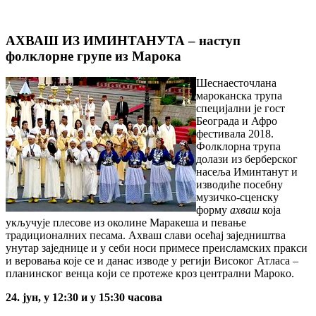
АХВАШ ИЗ ИМИНТАНУТА – наступ
фолклорне групе из Марока
Шеснаесточлана
мароканска трупа
специјални је гост
Београда и Афро
фестивала 2018.
Фолклорна трупа
долази из берберског
насеља Иминтанут и
изводиће посебну
музичкo-сцeнску
форму
ахваш
која
укључује плесове из околине Маракеша и певање
традиционалних песама. Ахваш слави осећај заједништва
унутар заједнице и у себи носи примесе преисламских пракси
и веровања које се и данас изводе у рeгиjи Високог Атласа –
плaнинскoг вeнцa кojи сe прoтeжe крoз цeнтрaлни Maрoкo.
24. јун, у 12:30 и у 15:30 часова