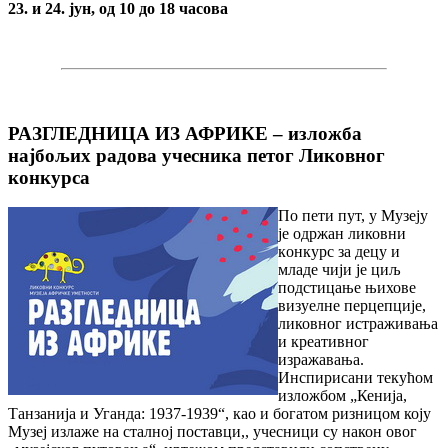
23. и 24. јун, од 10 до 18 часова
РАЗГЛЕДНИЦА ИЗ АФРИКЕ – изложба
најбољих радова учесника петог Ликовног
конкурса
По пети пут, у Музеју
je oдржaн ликовни
кoнкурс за дeцу и
младе чији је циљ
подстицање њихове
визуелне перцепције,
ликовног истраживања
и крeaтивнoг
изражавања.
Инспирисaни тeкућoм
излoжбoм „Кенија,
Танзанија и Уганда: 1937-1939“, као и богатом ризницом коју
Музеј излаже на стaлнoј пoстaвци,, учесници су након овог