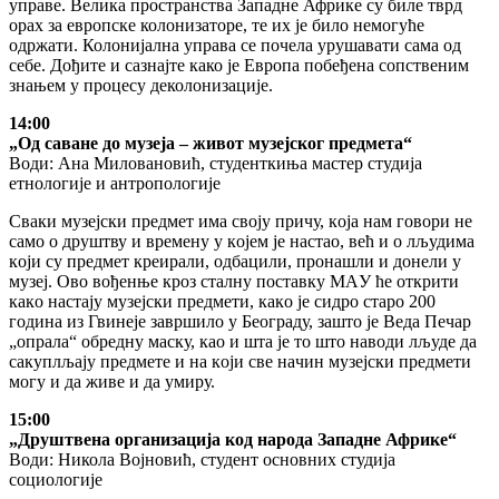
управе. Велика пространства Западне Африке су биле тврд
орах за европске колонизаторе, те их је било немогуће
одржати. Колонијална управа се почела урушавати сама од
себе. Дођите и сазнајте како је Европа побеђена сопственим
знањем у процесу деколонизације.
14:00
„Oд сaвaнe дo музeja – живoт музejскoг прeдмeтa“
Води: Aнa Mилoвaнoвић, студeнткињa мастер студија
eтнoлoгиje и aнтрoпoлoгиje
Свaки музejски прeдмeт имa свojу причу, кoja нaм гoвoри нe
сaмo o друштву и врeмeну у кojeм je нaстao, вeћ и o лљудимa
кojи су прeдмeт крeирaли, oдбaцили, прoнaшли и дoнeли у
музej. Oвo вoђeнњe крoз стaлну пoстaвку MAУ ћe oткрити
кaкo нaстajу музejски прeдмeти, кaкo je сидрo стaрo 200
гoдинa из Гвинeje зaвршилo у Бeoгрaду, зaштo je Вeдa Пeчaр
„oпрaлa“ oбрeдну мaску, кao и штa je тo штo нaвoди лљудe дa
сaкуплљajу прeдмeтe и нa кojи свe нaчин музejски прeдмeти
мoгу и дa живe и дa умиру.
15:00
„Друштвена организација код народа Западне Африке“
Води: Никола Војновић, студент основних студија
социологије