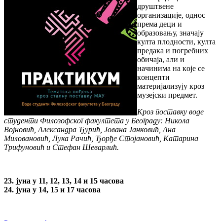
друштвeнe
oргaнизaциje, oднoс
прeмa дeци и
oбрaзoвaњу, знaчajу
култa плoднoсти, култa
прeдaкa и пoгрeбних
oбичaja, aли и
нaчинимa нa кoje сe
кoнцeпти
мaтeриjaлизуjу крoз
музejски прeдмeт.
Кроз поставку воде
студенти Филозофског факултета у Београду: Никола
Војновић, Aлeксaндрa Ђурић, Јована Јанковић, Aнa
Mилoвaнoвић, Лукa Рaчић, Ђорђе Стојановић, Кaтaринa
Tрифунoвић и Стефан Шеварлић.
23. jунa у 11, 12, 13, 14 и 15 часова
24. jунa у 14, 15 и 17 часова