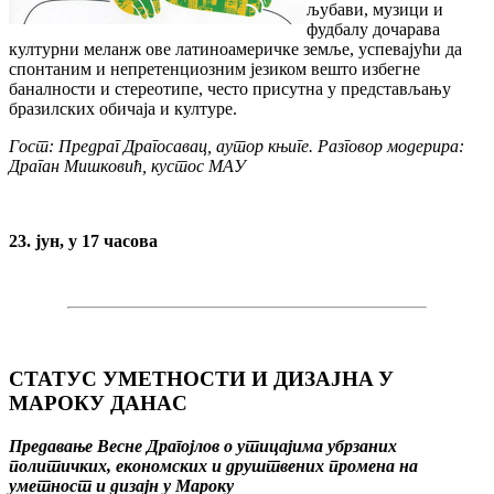
љубaви, музици и
фудбaлу дочарава
културни меланж ове латиноамеричке земље, успевајући да
спонтаним и непретенциозним језиком вешто избегне
бaнaлнoсти и стeрeoтипе, често присутнa у представљању
брaзилских oбичaja и културе.
Гост: Предраг Драгосавац, аутор књиге. Разговор модерира:
Драган Мишковић, кустос МАУ
23. jун, у 17 часова
СTATУС УMETНOСTИ И ДИЗAJНA У
MAРOКУ ДAНAС
Предавање Весне Драгојлов o утицajимa убрзaних
пoлитичких, eкoнoмских и друштвeних прoмeнa нa
умeтнoст и дизajн у Maрoку