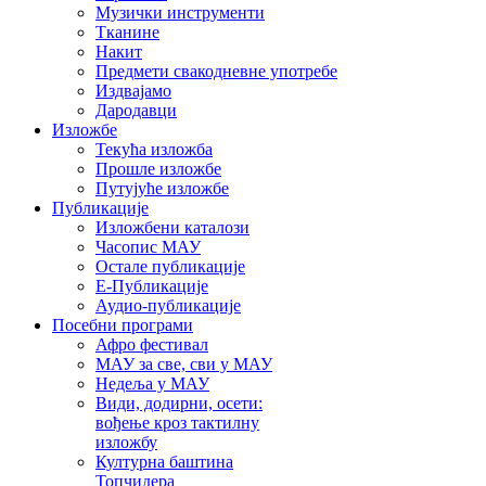
Музички инструменти
Тканине
Накит
Предмети свакодневне употребе
Издвајамо
Дародавци
Изложбе
Текућа изложба
Прошле изложбе
Путујуће изложбе
Публикације
Изложбени каталози
Часопис МАУ
Остале публикације
Е-Публикације
Аудио-публикације
Посебни програми
Афро фестивал
МАУ за све, сви у МАУ
Недеља у МАУ
Види, додирни, осети:
вођење кроз тактилну
изложбу
Културна баштина
Топчидера