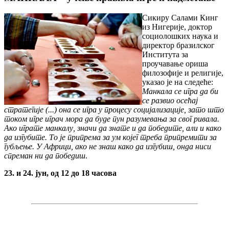
Сикиру Салами Кинг
из Нигерије, доктор
социолошких наука и
директор бразилског
Института за
проучавање ориша
филозофије и религије,
указао је на следеће:
Манкала се игра да би
се развио осећај
стратегије (...) она се игра у процесу социјализације, зато што
током игре играч мора да буде пун разумевања за свог ривала.
Ако играте манкалу, значи да знате и да победите, али и како
да изгубите. То је припрема за ум којег треба припремити за
губљење. У Африци, ако не знаш како да изгубиш, онда ниси
спреман ни да победиш
.
23. и 24. јун, од 12 до 18 часова