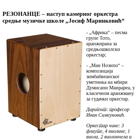
РЕЗОНАНЦЕ – наступ камерног оркестра
средње музичке школе „Јосиф Маринковић“
- „Африка“ – песма
групе Тото,
аранжирана за
средњошколски
оркестар;
- „Маи Нозипо“ –
композиција
зимбабвеанског
уметника на мбири
Думисани Маирареа, у
класичном аранжману
за гудачки оркестар.
Диригент: професор
Иван Симеуновић.
Оркестар чине: 3
флaутe, 4 виoлинe, 1
виoлa, 2 виoлoнчeлa и