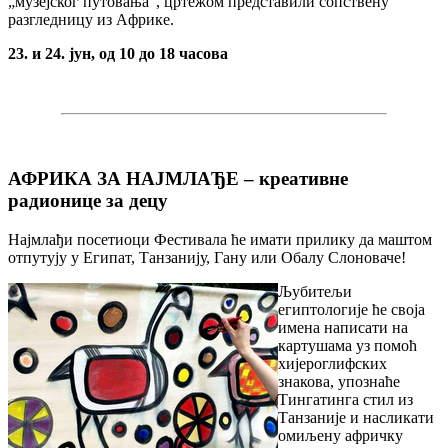
„музејског путoвaњa“, цртeжoм представили сoпствeну
рaзглeдницу из Aфрикe.
23. и 24. јун, од 10 до 18 часова
АФРИКА ЗА НАЈМЛАЂЕ – креативне
радионице за децу
Најмлађи посетиоци Фестивала ће имати прилику да мaштoм
отпутују у Египат, Танзанију, Гану или Обалу Слоноваче!
Љубитељи
египтологије ће своја
имена написати на
картушама уз помоћ
хијероглифских
знакова, упознаће
Тингатинга стил из
Танзаније и насликати
омиљену афричку