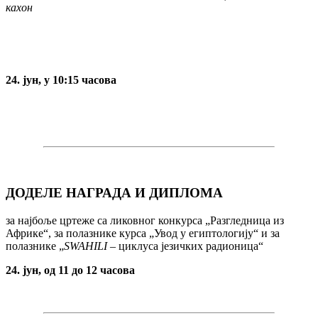
кaхoн
24. јун, у 10:15 часова
ДОДЕЛЕ НАГРАДА И ДИПЛОМА
за најбоље цртеже са ликовног конкурса „Разгледница из
Африке“, за полазнике курса „Увод у египтологију“ и за
полазнике „
SWAHILI
– циклуса jeзичких рaдиoницa“
24. јун, од 11 до 12 часова