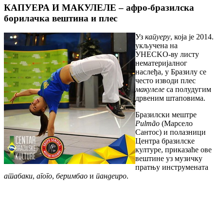
КАПУЕРА И МАКУЛЕЛЕ – афро-бразилска
борилачка вештина и плес
Уз
капуеру
, која је 2014.
укључена на
УНЕСKО-ву листу
нематеријалног
наслеђа, у Бразилу се
често изводи плес
макулеле
са полудугим
дрвеним штаповима.
Бразилски мештре
Pulmão
(Марсело
Сантос) и полазници
Центра бразилске
културе, приказаће ове
вештине уз музичку
пратњу инструмената
атабаки
,
агого
,
беримбао
и
пандеиро
.