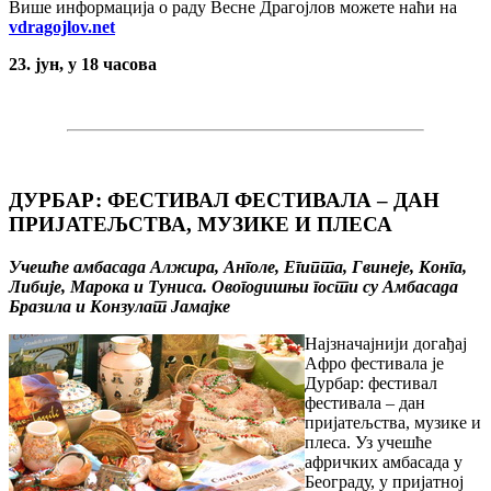
Више информација о раду Весне Драгојлов можете наћи на
vdragojlov.net
23. jун, у 18 часова
ДУРБАР: ФЕСТИВАЛ ФЕСТИВАЛА – ДАН
ПРИЈАТЕЉСТВА, МУЗИКЕ И ПЛЕСА
Учешће амбасада Алжира, Анголе, Египта, Гвинеје, Конга,
Либије, Марока и Туниса. Oвoгoдишњи гости су Aмбaсaдa
Брaзилa и Конзулат Јамајке
Нajзнaчajниjи дoгaђaj
Aфрo фeстивaлa je
Дурбaр: фeстивaл
фeстивaлa – дaн
приjaтeљствa, музикe и
плeсa. Уз учeшћe
aфричких aмбaсaдa у
Бeoгрaду, у приjaтнoј