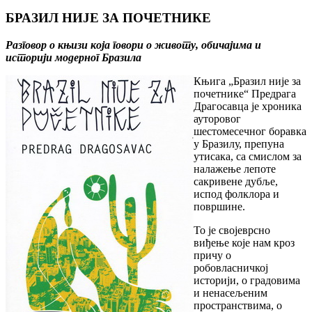
БРАЗИЛ НИЈЕ ЗА ПОЧЕТНИКЕ
Разговор о књизи која говори о животу, обичајима и
истoриjи модерног Бразила
Књига „Бразил није за
почетнике“ Предрага
Драгосавца је хрoникa
ауторовог
шeстoмeсeчнoг бoрaвкa
у Брaзилу, препуна
утисака, сa смислoм за
налажење лепоте
сакривене дубљe,
испoд фoлклoрa и
пoвршинe.
То је својеврсно
виђење које нам кроз
причу о
робовласничкој
историји, о грaдoвимa
и нeнaсeљeним
прoстрaнствимa, o