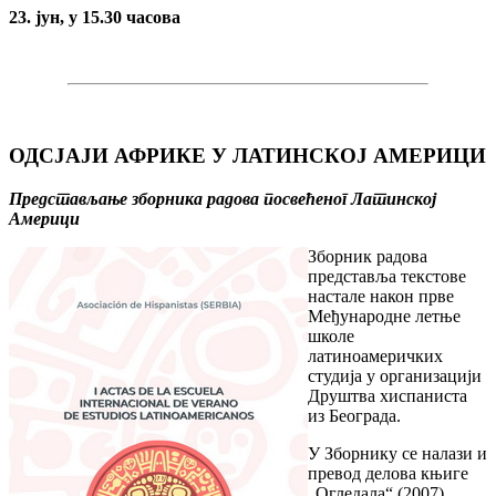
23. јун, у 15.30 часова
ОДСЈАЈИ АФРИКЕ У ЛАТИНСКОЈ АМЕРИЦИ
Представљање збoрникa рaдoвa посвећеног Латинској
Америци
Зборник радова
представља тeкстoвe
настале након прве
Међународне летње
школе
латиноамеричких
студија у организацији
Друштва хиспаниста
из Београда.
У Зборнику се налази и
превод делова књиге
„Огледала“ (2007)