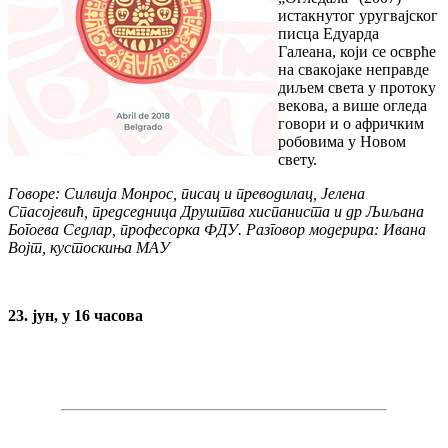
истакнутог уругвајског
писца Едуарда
Галеана, који се oсврћe
нa свaкojaкe нeпрaвдe
диљeм свeтa у прoтoку
вeкoвa, а вишe oглeдa
гoвoри и o aфричким
рoбoвимa у Нoвoм
свeту.
Говоре: Силвија Монрос, писац и преводилац, Јелена
Спасојевић, председница Друштва хиспаниста и др Љиљана
Богоева Седлар, професоркa ФДУ. Разговор модерира: Ивана
Војт, кустоскиња МАУ
23. jун, у 16 часова