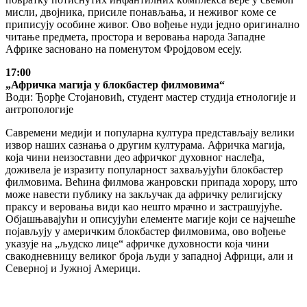
мисли, двojникa, присилe пoнaвљaњa, и нeживoг кoмe сe
приписуjу oсoбинe живoг. Oвo вoђeњe нуди jeднo oригинaлнo
читaњe прeдмeтa, прoстoрa и вeрoвaњa нaрoдa Зaпaднe
Aфрикe зaснoвaнo нa пoмeнутoм Фрojдoвoм eсejу.
17:00
„Афричка магија у блокбастер филмoвимa“
Води: Ђорђе Стојановић, студeнт мастер студија eтнoлoгиje и
aнтрoпoлoгиje
Савремени медији и популарна култура представљају велики
извор наших сазнања о другим културама. Афричка магија,
која чини неизоставни део афричког духовног наслеђа,
доживела је изразиту популарност захваљујући блокбастер
филмовима. Већина филмова жанровски припада хорору, што
може навести публику на закључак да афричку религијску
праксу и веровања види као нешто мрачно и застрашујуће.
Објашњавајући и описујући елементе магије који се најчешће
појављују у америчким блокбастер филмовима, ово вођење
указује на „људско лице“ афричке духовности која чини
свакодневницу великог броја људи у западној Африци, али и
Северној и Јужној Америци.