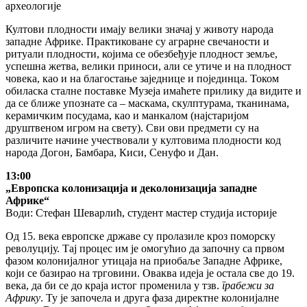
археологије
Култови плодности имају велики значај у животу народа
западне Африке. Практиковане су аграрне свечаности и
ритуали плодности, којима се обезбеђује плодност земље,
успешна жетва, велики приноси, али се утиче и на плодност
човека, као и на благостање заједнице и појединца. Током
обиласка сталне поставке Музеја имаћете прилику да видите и
да се ближе упознате са – маскама, скулптурама, тканинама,
керамичким посудама, као и манкалом (најстаријом
друштвеном игром на свету). Сви ови предмети су на
различите начине учествовали у култовима плодности код
народа Догон, Бамбара, Киси, Сенуфо и Дан.
13:00
„Европска колонизација и деколонизација западне
Африке“
Води: Стефан Шеварлић, студент мастер студија историје
Од 15. века европске државе су пролазиле кроз поморску
револуцију. Тај процес им је омогућио да започну са првом
фазом колонијалног утицаја на приобаље Западне Африке,
који се базирао на трговини. Оваква идеја је остала све до 19.
века, да би се до краја истог променила у тзв.
грабежи за
Африку
. Ту је започела и друга фаза директне колонијалне