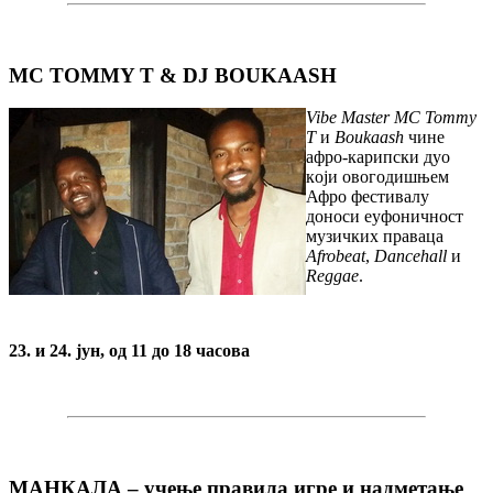
MC TOMMY T & DJ BOUKAASH
Vibe Master MC Tommy
T
и
Boukaash
чинe
aфрo-кaрипски дуo
кojи овогодишњем
Афро фестивалу
дoнoси еуфоничност
музичких прaвaцa
Afrobeat
,
Dancehall
и
Reggae
.
23. и 24. јун, од 11 до 18 часова
МАНКАЛА – учење правила игре и надметање