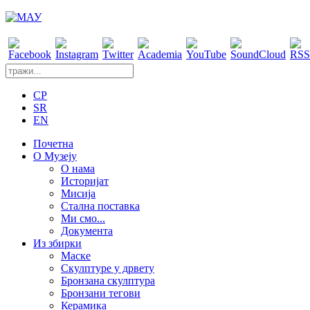
CP
SR
EN
Почетна
О Музеју
О нама
Историјат
Мисија
Стална поставка
Ми смо...
Документа
Из збирки
Маске
Скулптуре у дрвету
Бронзана скулптура
Бронзани тегови
Керамика