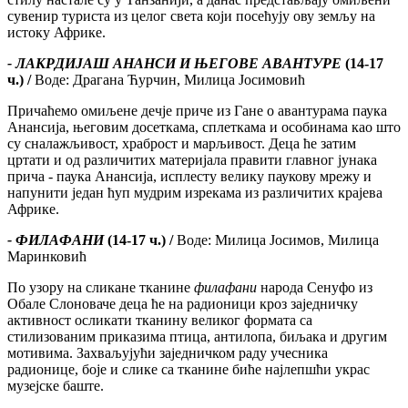
сувенир туриста из целог света који посећују ову земљу на
истоку Африке.
- ЛАКРДИЈАШ АНАНСИ И ЊЕГОВЕ АВАНТУРЕ
(14-17
ч.) /
Воде: Драгана Ћурчин, Милица Јосимовић
Причаћемо омиљене дечје приче из Гане о авантурама паука
Анансија, његовим досеткама, сплеткама и особинама као што
су сналажљивост, храброст и марљивост. Деца ће затим
цртати и од различитих материјала правити главног јунака
прича - паука Анансија, исплесту велику паукову мрежу и
напунити један ћуп мудрим изрекама из различитих крајева
Африке.
- ФИЛАФАНИ
(14-17 ч.) /
Воде: Милица Јосимов, Милица
Маринковић
По узору на сликане тканине
филафани
народа Сенуфо из
Обале Слоноваче деца ће на радионици кроз заједничку
активност осликати тканину великог формата са
стилизованим приказима птица, антилопа, биљака и другим
мотивима. Захваљујући заједничком раду учесника
радионице, боје и слике са тканине биће најлепшћи украс
музејске баште.