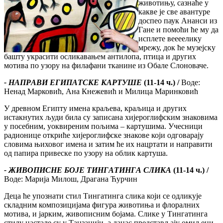
животињу, сазнаће у
какве је све авантуре
доспео паук Ананси из
Гане и помоћи ће му да
исплете веееелику
мрежу, док ће музејску
башту украсити осликавањем антилопа, птица и других
мотива по узору на филафани тканине из Обале Слоноваче.
- НАПРАВИ ЕГИПАТСКЕ КАРТУШЕ
(11-14 ч.) /
Воде:
Ненад Марковић, Ана Кнежевић и Милица Маринковић
У древном Египту имена краљева, краљица и других
истакнутих људи била су записана хијероглифским знаковима
у посебним, уоквиреним пољима – картушима. Учесници
радионице откриће хијероглифске знакове који одговарају
словима њиховог имена и затим ће их нацртати и направити
од папира привеске по узору на облик картуша.
- ЖИВОПИСНЕ БОЈЕ ТИНГАТИНГА СЛИКА
(11-14 ч.) /
Воде: Марија Милош, Драгана Ћурчин
Деца ће упознати стил Тингатинга слика који се одликује
складним композицијама фигура животиња и флоралних
мотива, и јарким, живописним бојама. Слике у Тингатинга
стилу настале су у Танзанији, а данас представљају омиљени