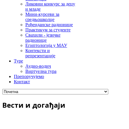
Ликовни конкурс за децу
и младе
Мини-курсеви за
средњошколце
Рођенданске радионице
Практикум за студенте
Свахили - језичке
радионице
Египтологија у МАУ
Контексти и
репрезентације
Туре
Аудио-водич
Виртуелна тура
Препоручујемо
Контакт
Вести и догађаји