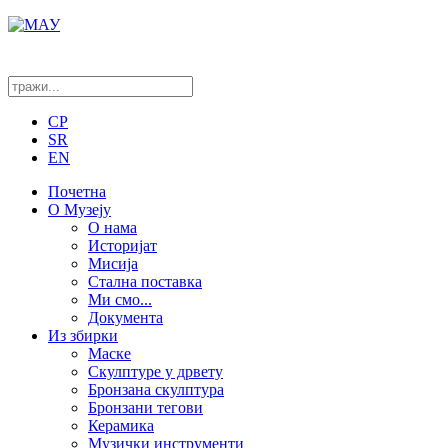
CP
SR
EN
Почетна
О Музеју
О нама
Историјат
Мисија
Стална поставка
Ми смо...
Документа
Из збирки
Маске
Скулптуре у дрвету
Бронзана скулптура
Бронзани тегови
Керамика
Музички инструменти