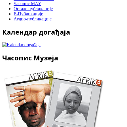
Часопис МАУ
Остале публикације
Е-Публикације
Аудио-публикације
Календар догађаја
Часопис Музеја