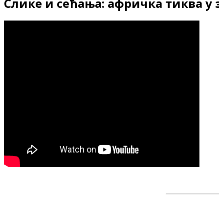
Слике и сећања: афричка тиква у