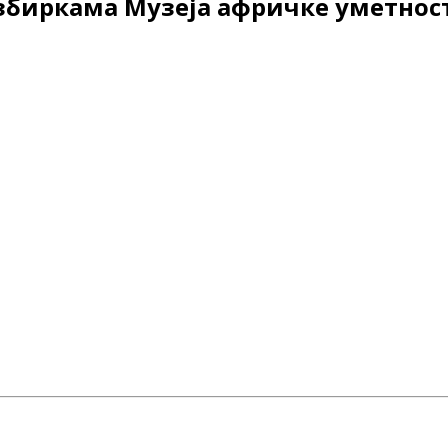
 збиркама Музеја афричке уметнос