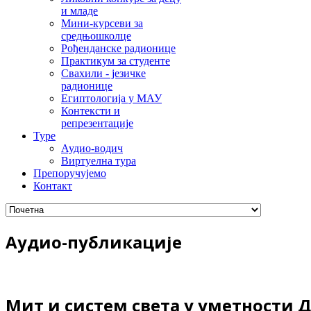
и младе
Мини-курсеви за
средњошколце
Рођенданске радионице
Практикум за студенте
Свахили - језичке
радионице
Египтологија у МАУ
Контексти и
репрезентације
Туре
Аудио-водич
Виртуелна тура
Препоручујемо
Контакт
Аудио-публикације
Мит и систем света у уметности 