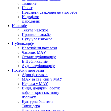
Тканине
Накит
Предмети свакодневне употребе
Издвајамо
Дародавци
Изложбе
Текућа изложба
Прошле изложбе
Путујуће изложбе
Публикације
Изложбени каталози
Часопис МАУ
Остале публикације
Е-Публикације
Аудио-публикације
Посебни програми
Афро фестивал
МАУ за све, сви у МАУ
Недеља у МАУ
Види, додирни, осети:
вођење кроз тактилну
изложбу
Културна баштина
Топчидера
Ликовни конкурс за децу