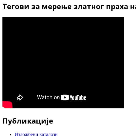
Тегови за мерење златног праха 
Публикације
Изложбени каталози