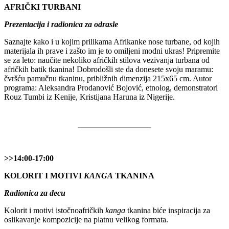
AFRIČKI TURBANI
Prezentacija i radionica za odrasle
Saznajte kako i u kojim prilikama Afrikanke nose turbane, od kojih
materijala ih prave i zašto im je to omiljeni modni ukras! Pripremite
se za leto: naučite nekoliko afričkih stilova vezivanja turbana od
afričkih batik tkanina! Dobrodošli ste da donesete svoju maramu:
čvršću pamučnu tkaninu, približnih dimenzija 215x65 cm. Autor
programa: Aleksandra Prodanović Bojović, etnolog, demonstratori
Rouz Tumbi iz Kenije, Kristijana Haruna iz Nigerije.
>>14:00-17:00
KOLORIT I MOTIVI
KANGA
TKANINA
Radionica za decu
Kolorit i motivi istočnoafričkih
kanga
tkanina biće inspiracija za
oslikavanje kompozicije na platnu velikog formata.