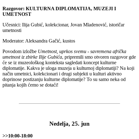
Razgovor: KULTURNA DIPLOMATIJA, MUZEJI I
UMETNOST
Učesnici: Ilija Gubić, kolekcionar, Jovan Mladenović, istoričar
umetnosti
Moderator: Aleksandra Gačić, kustos
Povodom izložbe
Umetnost, uprkos svemu - savremena afrička
umetnost iz zbirke Ilije Gubića
, pripremili smo otvoren razgovor gde
će se iz muzeološkog konteksta sagledati koncept kulturne
diplomatije. Kakva je uloga muzeja u kulturnoj diplomatiji? Na koji
način umetnici, kolekcionari i drugi subjekti u kulturi aktivno
doprinose postizanju kulturne diplomatije? To su samo neka od
pitanja kojih ćemo se dotaći!
Nedelja, 25. jun
>>10:00-18:00