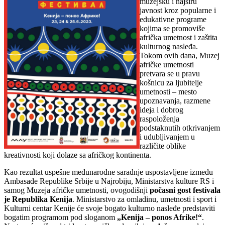
muzejsku i najširu
javnost kroz popularne i
edukativne programe
kojima se promoviše
afrička umetnost i zaštita
kulturnog nasleđa.
Tokom ovih dana, Muzej
afričke umetnosti
pretvara se u pravu
košnicu za ljubitelje
umetnosti – mesto
upoznavanja, razmene
ideja i dobrog
raspoloženja
podstaknutih otkrivanjem
i udubljivanjem u
različite oblike
kreativnosti koji dolaze sa afričkog kontinenta.
Kao rezultat uspešne međunarodne saradnje uspostavljene između
Ambasade Republike Srbije u Najrobiju, Ministarstva kulture RS i
samog Muzeja afričke umetnosti, ovogodišnji
počasni gost festivala
je Republika Kenija
. Ministarstvo za omladinu, umetnosti i sport i
Kulturni centar Kenije će svoje bogato kulturno nasleđe predstaviti
bogatim programom pod sloganom
„Kenija – ponos Afrike!“
.