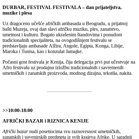
DURBAR, FESTIVAL FESTIVALA – dan prijateljstva,
muzike i plesa
Uz dragoceno učešće afričkih ambasada u Beogradu, u prijatnoj
bašti Muzeja, ovaj dan slavi afričku muziku, ples, zanatstvo,
umetnost i kulturu. Bogato ukrašenim štandovima i ponudom
tradicionalnih specijaliteta, na ovogodišnjem festivalu se
predstavljaju ambasade Alžira, Angole, Egipta, Konga, Libije,
Maroka i Tunisa, kao i konzulat Jamajke.
Počasni gost festivala je Kenija, čija delegacija prvi put učestvuje na
Afro festivalu uz prodajnu izložbu tradicionalnih i savremenih
umetničkih i zanatskih proizvoda, modnog dizajna, tekstila, nakita.
>>10:00-18:00
AFRIČKI BAZAR i RIZNICA KENIJE
Afrički bazar
nudi posetiocima svu raznovrsnost umetničkih,
zanatskih i suvenirskih predmeta iz svih krajeva Afrike. U saradnji