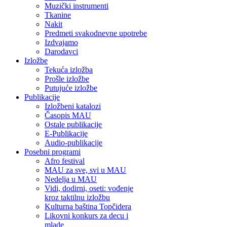
Muzički instrumenti
Tkanine
Nakit
Predmeti svakodnevne upotrebe
Izdvajamo
Darodavci
Izložbe
Tekuća izložba
Prošle izložbe
Putujuće izložbe
Publikacije
Izložbeni katalozi
Časopis MAU
Ostale publikacije
E-Publikacije
Audio-publikacije
Posebni programi
Afro festival
MAU za sve, svi u MAU
Nedelja u MAU
Vidi, dodirni, oseti: vođenje
kroz taktilnu izložbu
Kulturna baština Topčidera
Likovni konkurs za decu i
mlade