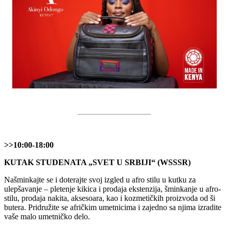
>>10:00-18:00
KUTAK STUDENATA „SVET U SRBIJI“ (WSSSR)
Našminkajte se i doterajte svoj izgled u afro stilu u kutku za
ulepšavanje – pletenje kikica i prodaja ekstenzija, šminkanje u afro-
stilu, prodaja nakita, aksesoara, kao i kozmetičkih proizvoda od ši
butera. Pridružite se afričkim umetnicima i zajedno sa njima izradite
vaše malo umetničko delo.