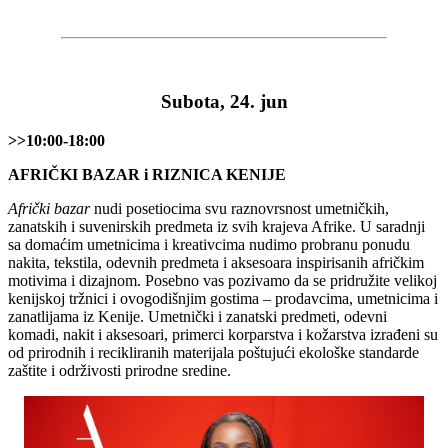
Subota, 24. jun
>>10:00-18:00
AFRIČKI BAZAR i RIZNICA KENIJE
Afrički bazar
nudi posetiocima svu raznovrsnost umetničkih,
zanatskih i suvenirskih predmeta iz svih krajeva Afrike. U saradnji
sa domaćim umetnicima i kreativcima nudimo probranu ponudu
nakita, tekstila, odevnih predmeta i aksesoara inspirisanih afričkim
motivima i dizajnom. Posebno vas pozivamo da se pridružite velikoj
kenijskoj tržnici i ovogodišnjim gostima – prodavcima, umetnicima i
zanatlijama iz Kenije. Umetnički i zanatski predmeti, odevni
komadi, nakit i aksesoari, primerci korparstva i kožarstva izrađeni su
od prirodnih i recikliranih materijala poštujući ekološke standarde
zaštite i održivosti prirodne sredine.