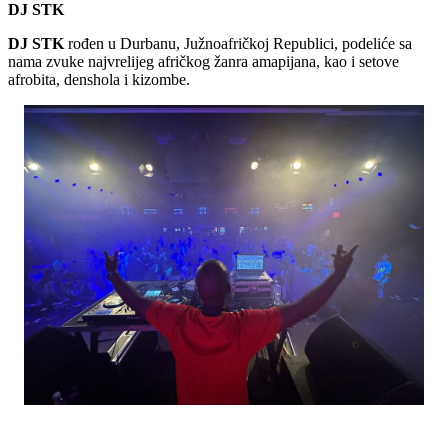
DJ STK
DJ STK
rođen u Durbanu, Južnoafričkoj Republici, podeliće sa
nama zvuke najvrelijeg afričkog žanra amapijana, kao i setove
afrobita, denshola i kizombe.