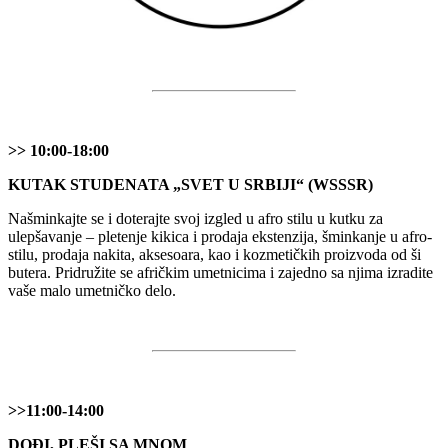
>> 10:00-18:00
KUTAK STUDENATA „SVET U SRBIJI“ (WSSSR)
Našminkajte se i doterajte svoj izgled u afro stilu u kutku za
ulepšavanje – pletenje kikica i prodaja ekstenzija, šminkanje u afro-
stilu, prodaja nakita, aksesoara, kao i kozmetičkih proizvoda od ši
butera. Pridružite se afričkim umetnicima i zajedno sa njima izradite
vaše malo umetničko delo.
>>11:00-14:00
DOĐI, PLEŠI SA MNOM