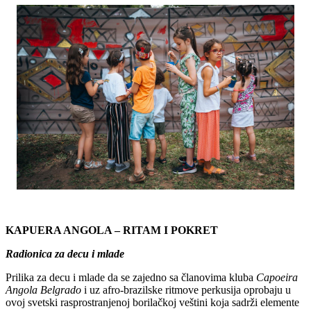
KAPUERA ANGOLA – RITAM I POKRET
Radionica za decu i mlade
Prilika za decu i mlade da se zajedno sa članovima kluba
Capoeira
Angola Belgrado
i uz afro-brazilske ritmove perkusija oprobaju u
ovoj svetski rasprostranjenoj borilačkoj veštini koja sadrži elemente