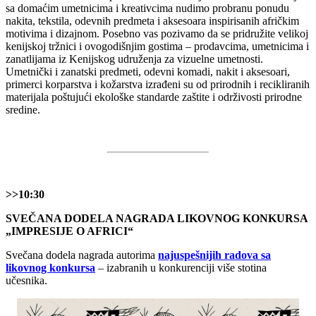
sa domaćim umetnicima i kreativcima nudimo probranu ponudu
nakita, tekstila, odevnih predmeta i aksesoara inspirisanih afričkim
motivima i dizajnom. Posebno vas pozivamo da se pridružite velikoj
kenijskoj tržnici i ovogodišnjim gostima – prodavcima, umetnicima i
zanatlijama iz Kenijskog udruženja za vizuelne umetnosti.
Umetnički i zanatski predmeti, odevni komadi, nakit i aksesoari,
primerci korparstva i kožarstva izrađeni su od prirodnih i recikliranih
materijala poštujući ekološke standarde zaštite i održivosti prirodne
sredine.
>>10:30
SVEČANA DODELA NAGRADA LIKOVNOG KONKURSA
„IMPRESIJE O AFRICI“
Svečana dodela nagrada autorima
najuspešnijih radova sa
likovnog konkursa
– izabranih u konkurenciji više stotina
učesnika.