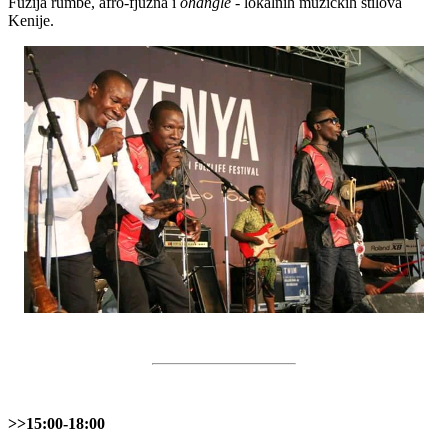
Fuzija rumbe, afro-fjužna i
ohangle
- lokalnih muzičkih stilova
Kenije.
>>15:00-18:00