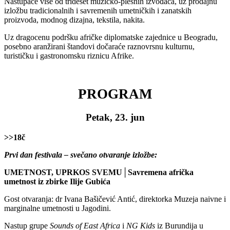
Nastupaće više od trideset muzičko-plesnih izvođača, uz prodajnu
izložbu tradicionalnih i savremenih umetničkih i zanatskih
proizvoda, modnog dizajna, tekstila, nakita.
Uz dragocenu podršku afričke diplomatske zajednice u Beogradu,
posebno aranžirani štandovi dočaraće raznovrsnu kulturnu,
turističku i gastronomsku riznicu Afrike.
PROGRAM
Petak, 23. jun
>>18č
Prvi dan festivala – svečano otvaranje izložbe:
UMETNOST, UPRKOS SVEMU│Savremena afrička
umetnost iz zbirke Ilije Gubića
Gost otvaranja: dr Ivana Bašičević Antić, direktorka Muzeja naivne i
marginalne umetnosti u Jagodini.
Nastup grupe
Sounds of East Africa
i
NG Kids
iz Burundija u