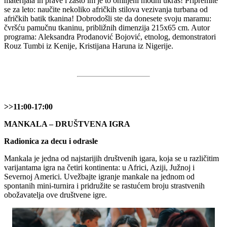
materijala ih prave i zašto im je to omiljeni modni ukras! Pripremite
se za leto: naučite nekoliko afričkih stilova vezivanja turbana od
afričkih batik tkanina! Dobrodošli ste da donesete svoju maramu:
čvršću pamučnu tkaninu, približnih dimenzija 215x65 cm. Autor
programa: Aleksandra Prodanović Bojović, etnolog, demonstratori
Rouz Tumbi iz Kenije, Kristijana Haruna iz Nigerije.
>>11:00-17:00
MANKALA – DRUŠTVENA IGRA
Radionica za decu i odrasle
Mankala je jedna od najstarijih društvenih igara, koja se u različitim
varijantama igra na četiri kontinenta: u Africi, Aziji, Južnoj i
Severnoj Americi. Uvežbajte igranje mankale na jednom od
spontanih mini-turnira i pridružite se rastućem broju strastvenih
obožavatelja ove društvene igre.