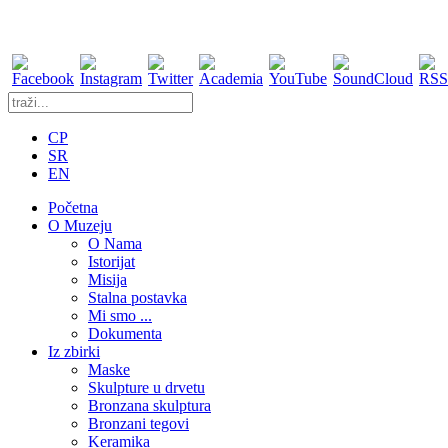
CP
SR
EN
Početna
O Muzeju
O Nama
Istorijat
Misija
Stalna postavka
Mi smo ...
Dokumenta
Iz zbirki
Maske
Skulpture u drvetu
Bronzana skulptura
Bronzani tegovi
Keramika