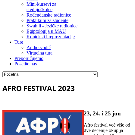
Mini-kursevi za
srednjoškolce
Rođendanske radionice
Praktikum za studente
Swahili - Jezičke radionice
Egiptologija u MAU
Konteksti i reprezentacije
Ture
Audio-vodič
Virtuelna tura
Preporučujemo
Posetite nas
AFRO FESTIVAL 2023
23, 24. i 25 jun
Afro festival već više od
dve decenije okuplja