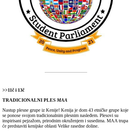
>>11č i 13č
TRADICIONALNI PLES
MAA
Nastup plesne grupe iz Kenije! Kenija je dom 43 etničke grupe koje
se ponose svojom tradicionalnim plesnim nasleđem. Plesovi su
inspirisani pejzažom, prirodnim okruženjem i susedima. MAA trupa
će predstaviti kenijske oblasti Velike rasedne doline.