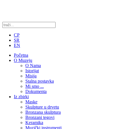
CP
SR
EN
Početna
O Muzeju
O Nama
Istorijat
Misija
Stalna postavka
Mi smo ...
Dokumenta
Iz zbirki
Maske
Skulpture u drvetu
Bronzana skulptura
Bronzani tegovi
Keramika
Muzički instrumenti