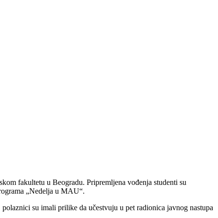
fskom fakultetu u Beogradu. Pripremljena vođenja studenti su
u programa „Nedelja u MAU“.
olaznici su imali prilike da učestvuju u pet radionica javnog nastupa