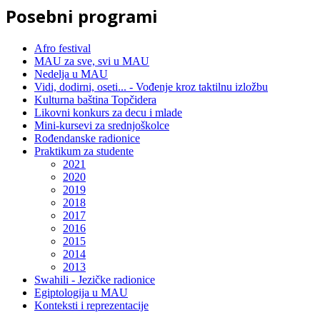
Posebni programi
Afro festival
MAU za sve, svi u MAU
Nedelja u MAU
Vidi, dodirni, oseti... - Vođenje kroz taktilnu izložbu
Kulturna baština Topčidera
Likovni konkurs za decu i mlade
Mini-kursevi za srednjoškolce
Rođendanske radionice
Praktikum za studente
2021
2020
2019
2018
2017
2016
2015
2014
2013
Swahili - Jezičke radionice
Egiptologija u MAU
Konteksti i reprezentacije