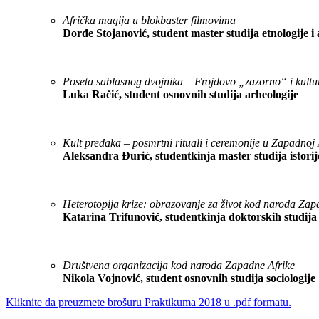
Afrička magija u blokbaster filmovima
Đorđe Stojanović, student master studija etnologije i
Poseta sablasnog dvojnika – Frojdovo „zazorno“ i kultu
Luka Račić, student osnovnih studija arheologije
Kult predaka – posmrtni rituali i ceremonije u Zapadnoj 
Aleksandra Đurić, studentkinja master studija istori
Heterotopija krize: obrazovanje za život kod naroda Zap
Katarina Trifunović, studentkinja doktorskih studija 
Društvena organizacija kod naroda Zapadne Afrike
Nikola Vojnović, student osnovnih studija sociologije
Kliknite da preuzmete brošuru Praktikuma 2018 u .pdf formatu.