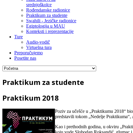
srednjoškolce
Rođendanske radionice
Praktikum za studente
Swahili - Jezičke radionice
Egiptologija u MAU
Konteksti i reprezentacije
Ture
Audio-vodič
Virtuelna tura
Preporučujemo
Posetite nas
Praktikum za studente
Praktikum 2018
Poziv za učešće u „Praktikumu 2018“ bio 
predstavili tokom „Nedelje Praktikuma“,
Kao i prethodnih godina, u okviru „Prakti
koju vode Slobodan Roksandić, glumac i 