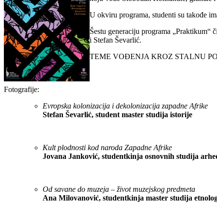
U okviru programa, studenti su takođe im
Šestu generaciju programa „Praktikum“ či
i Stefan Ševarlić.
TEME VOĐENJA KROZ STALNU P
Fotografije:
Evropska kolonizacija i dekolonizacija zapadne Afrike
Stefan Ševarlić, student master studija istorije
Kult plodnosti kod naroda Zapadne Afrike
Jovana Janković, studentkinja osnovnih studija arheo
Od savane do muzeja – život muzejskog predmeta
Ana Milovanović, studentkinja master studija etnologi