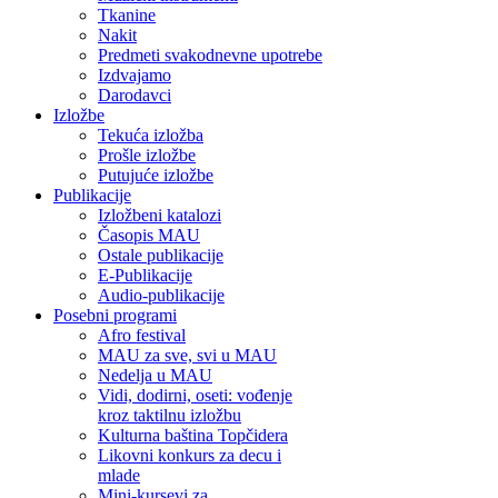
Tkanine
Nakit
Predmeti svakodnevne upotrebe
Izdvajamo
Darodavci
Izložbe
Tekuća izložba
Prošle izložbe
Putujuće izložbe
Publikacije
Izložbeni katalozi
Časopis MAU
Ostale publikacije
E-Publikacije
Audio-publikacije
Posebni programi
Afro festival
MAU za sve, svi u MAU
Nedelja u MAU
Vidi, dodirni, oseti: vođenje
kroz taktilnu izložbu
Kulturna baština Topčidera
Likovni konkurs za decu i
mlade
Mini-kursevi za