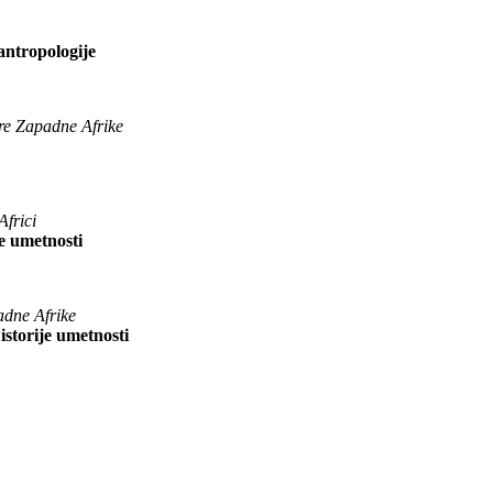
 antropologije
re Zapadne Afrike
Africi
je umetnosti
adne Afrike
istorije umetnosti