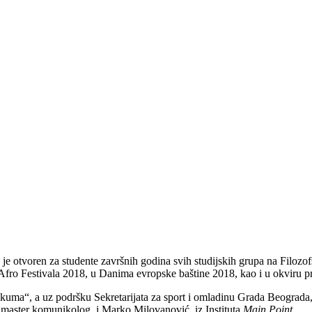
je otvoren za studente završnih godina svih studijskih grupa na Filozo
 Afro Festivala 2018, u Danima evropske baštine 2018, kao i u okvir
kuma“, a uz podršku Sekretarijata za sport i omladinu Grada Beograda, p
master komunikolog, i Marko Milovanović, iz Instituta
Main Point
.